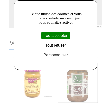
Ce site utilise des cookies et vous
donne le contrôle sur ceux que
vous souhaitez activer
Leaflet
|
© Openstreetmap France | ©
OpenStreetMap
contributors
Tout accepter
VOUS AIMEREZ AUSSI
Tout refuser
Personnaliser