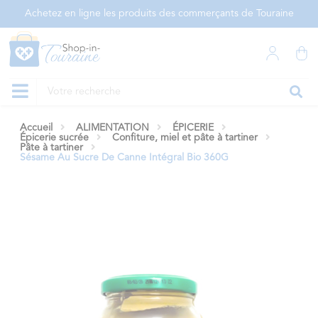
Panneau de gestion des cookies
Achetez en ligne les produits des commerçants de Touraine
Accueil
ALIMENTATION
ÉPICERIE
Épicerie sucrée
Confiture, miel et pâte à tartiner
Pâte à tartiner
Sésame Au Sucre De Canne Intégral Bio 360G