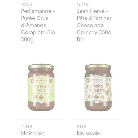
12,30 €
12,77 €
Perl'amande
-
Jean Hervé
-
Purée Crue
Pâte à Tartiner
d'Amande
Chocolade
Complète Bio
Crunchy 350g
300g
Bio
11,81 €
9,93 €
Noiseraie
Noiseraie