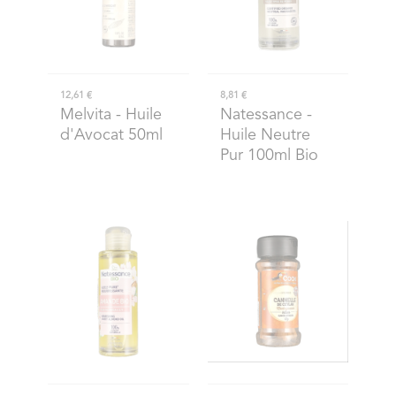
12,61 €
8,81 €
Melvita
- Huile
Natessance
-
d'Avocat 50ml
Huile Neutre
Pur 100ml Bio