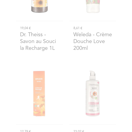
19,04 €
8,61 €
Dr. Theiss
-
Weleda
- Crème
Savon au Souci
Douche Love
la Recharge 1L
200ml
12,79 €
23,02 €