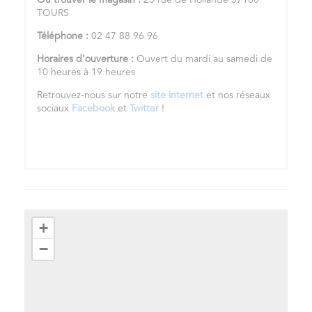
Où trouver le magasin :
25 rue de Hollande 37100
TOURS
Téléphone :
02 47 88 96 96
Horaires d'ouverture :
Ouvert du mardi au samedi de
10 heures à 19 heures
Retrouvez-nous sur notre
site internet
et nos réseaux
sociaux
Facebook
et
Twitter
!
+
−