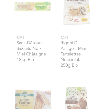
4,45 €
5,02 €
Sans-Détour
-
Rigoni Di
Biscuits Noix
Asiago
- Mini
Miel Châtaigne
Tartelettes
185g Bio
Nocciolata
250g Bio