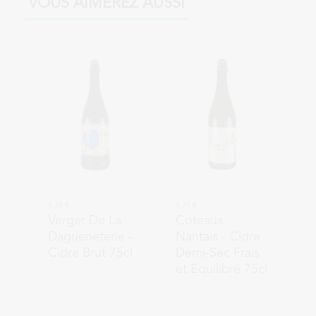
VOUS AIMEREZ AUSSI
5,38 €
5,70 €
Verger De La
Coteaux
Dagueneterie
-
Nantais
- Cidre
Cidre Brut 75cl
Demi-Sec Frais
et Equilibré 75cl