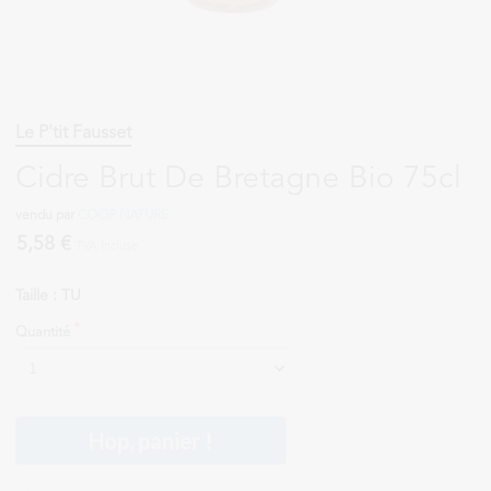
Le P'tit Fausset
Cidre Brut De Bretagne Bio 75cl
vendu par
COOP NATURE
5,58 €
TVA incluse
Taille : TU
Quantité
Hop, panier !