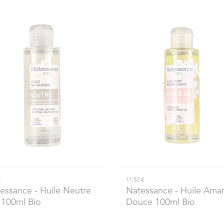
€
11,52 €
essance
- Huile Neutre
Natessance
- Huile Ama
 100ml Bio
Douce 100ml Bio