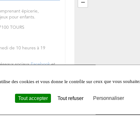
−
omprenant épicerie,
 jeux pour enfants.
 37100 TOURS
medi de 10 heures à 19
réseaux sociaux
Facebook
et
utilise des cookies et vous donne le contrôle sur ceux que vous souhaite
Tout accepter
Tout refuser
Personnaliser
Leafle