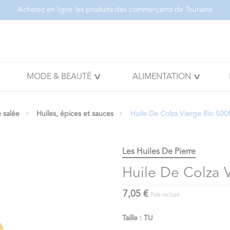
Achetez en ligne les produits des commerçants de Touraine
MODE & BEAUTÉ
ALIMENTATION
e salée
Huiles, épices et sauces
Huile De Colza Vierge Bio 500
Les Huiles De Pierre
Huile De Colza 
7,05 €
TVA incluse
Taille : TU