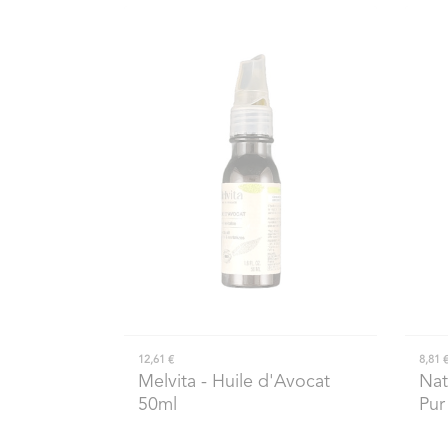
12,61 €
8,81 
Melvita
- Huile d'Avocat
Nat
50ml
Pur