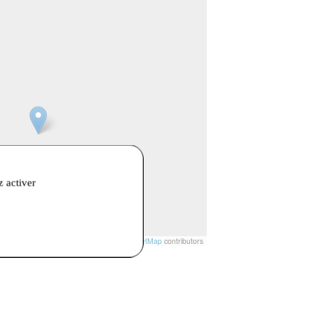
z activer
t
|
© Openstreetmap France | ©
OpenStreetMap
contributors