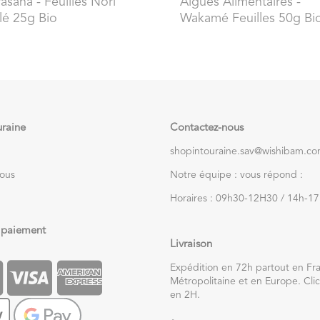
rasana
- Feuilles Nori
Algues Alimentaires
-
llé 25g Bio
Wakamé Feuilles 50g Bi
uraine
Contactez-nous
shopintouraine.sav@wishibam.c
nous
Notre équipe : vous répond :
Horaires : 09h30-12H30 / 14h-1
 paiement
Livraison
Expédition en 72h partout en Fr
Métropolitaine et en Europe. Clic
en 2H.