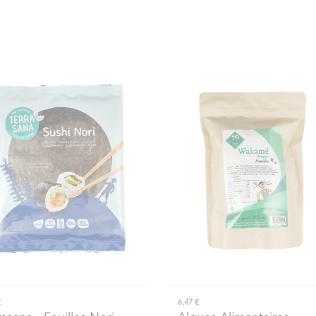
€
6,47 €