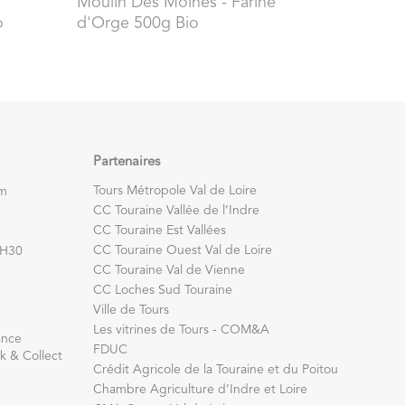
Moulin Des Moines
- Farine
o
d'Orge 500g Bio
Partenaires
Tours Métropole Val de Loire
om
CC Touraine Vallée de l’Indre
CC Touraine Est Vallées
CC Touraine Ouest Val de Loire
7H30
CC Touraine Val de Vienne
CC Loches Sud Touraine
Ville de Tours
Les vitrines de Tours - COM&A
ance
FDUC
k & Collect
Crédit Agricole de la Touraine et du Poitou
Chambre Agriculture d’Indre et Loire