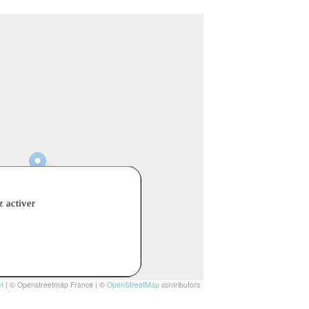
z activer
t
|
© Openstreetmap France | ©
OpenStreetMap
contributors