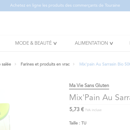
Achetez en ligne les produits des commerçants de Touraine
MODE & BEAUTÉ
ALIMENTATION
e salée
Farines et produits en vrac
Mix'pain Au Sarrasin Bio 5
Ma Vie Sans Gluten
Mix'Pain Au Sarr
5,73 €
TVA incluse
Taille : TU