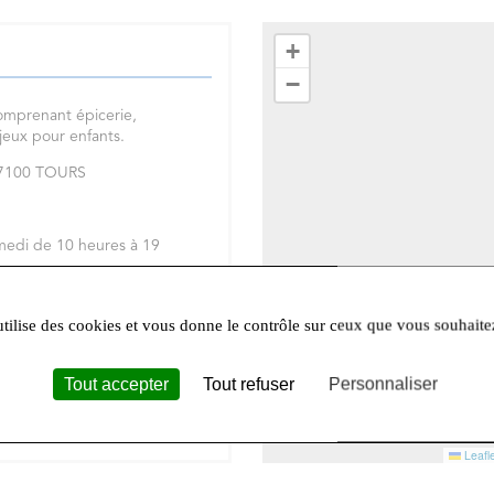
+
−
omprenant épicerie,
 jeux pour enfants.
 37100 TOURS
medi de 10 heures à 19
réseaux sociaux
Facebook
et
utilise des cookies et vous donne le contrôle sur ceux que vous souhaite
Tout accepter
Tout refuser
Personnaliser
Leafle