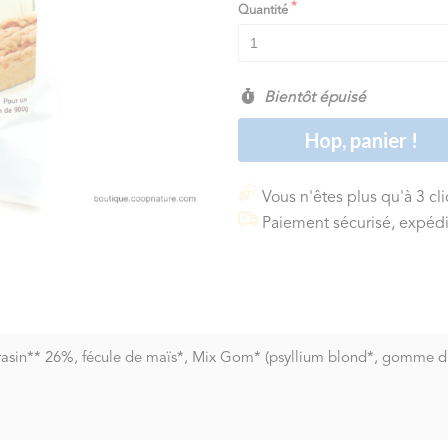
Quantité
Bientôt épuisé
Hop, panier !
Vous n'êtes plus qu'à 3 cl
Paiement sécurisé, expédi
rrasin** 26%, fécule de maïs*, Mix Gom* (psyllium blond*, gomme d'a