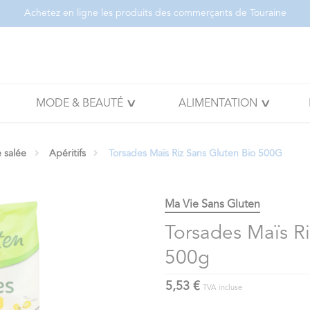
Achetez en ligne les produits des commerçants de Touraine
MODE & BEAUTÉ
ALIMENTATION
e salée
Apéritifs
Torsades Maïs Riz Sans Gluten Bio 500G
Ma Vie Sans Gluten
Torsades Maïs Ri
500g
5,53 €
TVA incluse