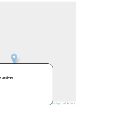
z activer
t
|
© Openstreetmap France | ©
OpenStreetMap
contributors