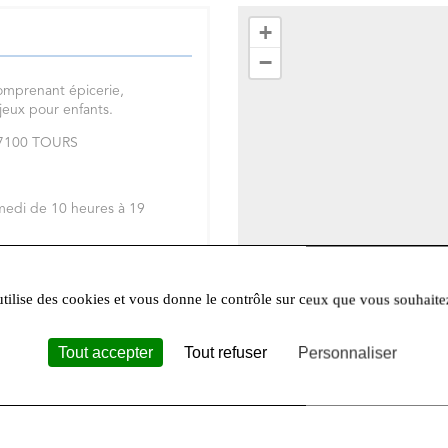
+
−
omprenant épicerie,
 jeux pour enfants.
 37100 TOURS
medi de 10 heures à 19
réseaux sociaux
Facebook
et
utilise des cookies et vous donne le contrôle sur ceux que vous souhaite
Tout accepter
Tout refuser
Personnaliser
Leafle