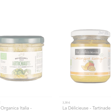
€
3,38 €
 Organica Italia
-
La Délicieuse
- Tartinade