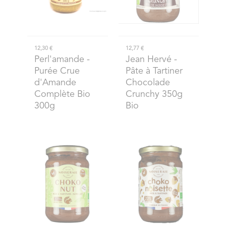
12,30 €
12,77 €
Perl'amande
-
Jean Hervé
-
Purée Crue
Pâte à Tartiner
d'Amande
Chocolade
Complète Bio
Crunchy 350g
300g
Bio