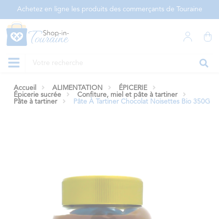
Panneau de gestion des cookies
Achetez en ligne les produits des commerçants de Touraine
Accueil
ALIMENTATION
ÉPICERIE
Épicerie sucrée
Confiture, miel et pâte à tartiner
Pâte à tartiner
Pâte À Tartiner Chocolat Noisettes Bio 350G