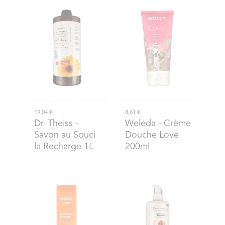
19,04 €
8,61 €
Dr. Theiss
-
Weleda
- Crème
Savon au Souci
Douche Love
la Recharge 1L
200ml