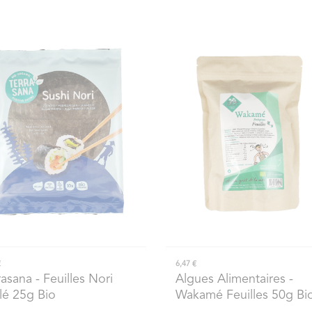
€
6,47 €
rasana
- Feuilles Nori
Algues Alimentaires
-
llé 25g Bio
Wakamé Feuilles 50g Bi