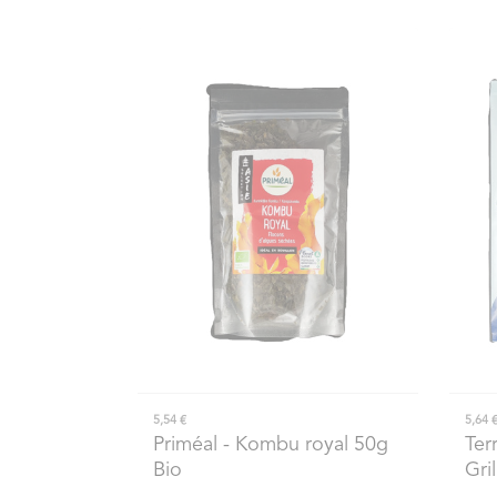
5,54 €
5,64 
Priméal
- Kombu royal 50g
Ter
Bio
Gri