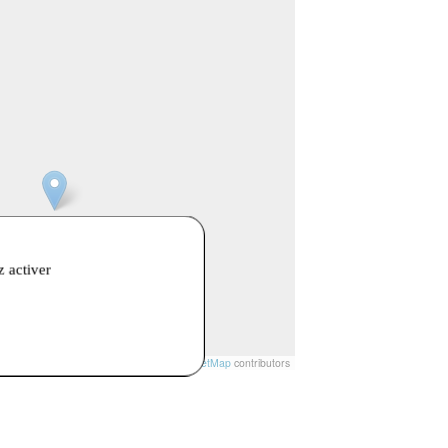
z activer
t
|
© Openstreetmap France | ©
OpenStreetMap
contributors