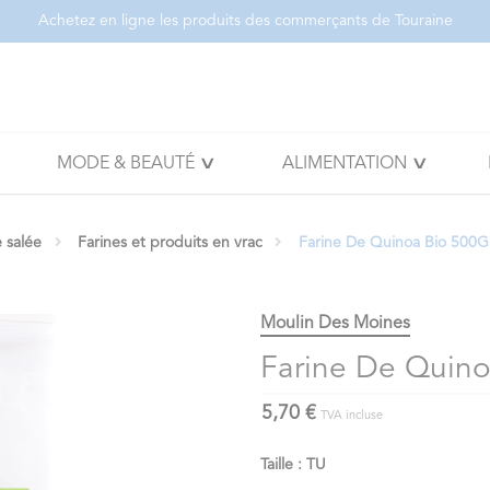
Achetez en ligne les produits des commerçants de Touraine
MODE & BEAUTÉ
ALIMENTATION
e salée
Farines et produits en vrac
Farine De Quinoa Bio 500G
Moulin Des Moines
Farine De Quino
5,70 €
TVA incluse
Taille : TU