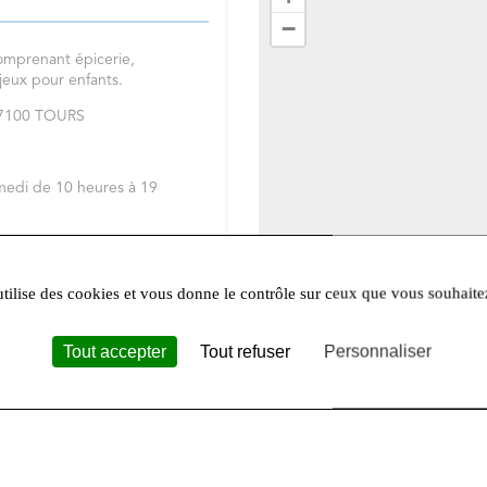
−
omprenant épicerie,
 jeux pour enfants.
 37100 TOURS
medi de 10 heures à 19
réseaux sociaux
Facebook
et
utilise des cookies et vous donne le contrôle sur ceux que vous souhaite
Tout accepter
Tout refuser
Personnaliser
Leafle