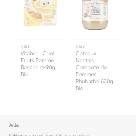
3,95 €
5,60 €
Vitabio
- Cool
Coteaux
Fruits Pomme
Nantais
-
Banane 4x90g
Compote de
Bio
Pommes
Rhubarbe 630g
Bio
Aide
Politiques de confidentialité et de cookies