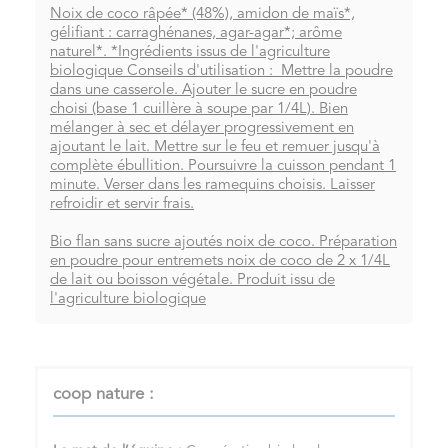
Noix de coco râpée* (48%), amidon de maïs*,
gélifiant : carraghénanes, agar-agar*; arôme
naturel*. *Ingrédients issus de l'agriculture
biologique Conseils d'utilisation :
Mettre la poudre
dans une casserole. Ajouter le sucre en poudre
choisi (base 1 cuillère à soupe par 1/4L). Bien
mélanger à sec et délayer progressivement en
ajoutant le lait. Mettre sur le feu et remuer jusqu'à
complète ébullition. Poursuivre la cuisson pendant 1
minute. Verser dans les ramequins choisis. Laisser
refroidir et servir frais.
Bio flan sans sucre ajoutés noix de coco. Préparation
en poudre pour entremets noix de coco de 2 x 1/4L
de lait ou boisson végétale. Produit issu de
l'agriculture biologique
coop nature :