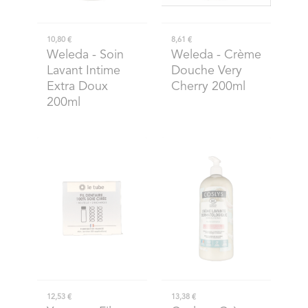
10,80 €
8,61 €
Weleda
- Soin
Weleda
- Crème
Lavant Intime
Douche Very
Extra Doux
Cherry 200ml
200ml
12,53 €
13,38 €