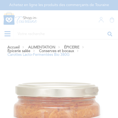
Panneau de gestion des cookies
Achetez en ligne les produits des commerçants de Touraine
Accueil
ALIMENTATION
ÉPICERIE
Épicerie salée
Conserves et bocaux
Carottes Lacto-Fermentées Bio 380G