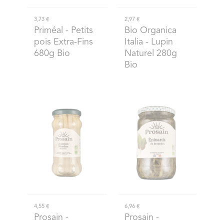
3,73 €
2,97 €
Priméal
- Petits
Bio Organica
pois Extra-Fins
Italia
- Lupin
680g Bio
Naturel 280g
Bio
4,55 €
6,96 €
Prosain
-
Prosain
-