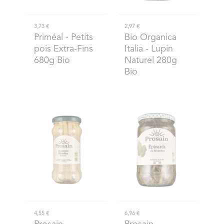
3,73 €
2,97 €
Priméal
- Petits
Bio Organica
pois Extra-Fins
Italia
- Lupin
680g Bio
Naturel 280g
Bio
4,55 €
6,96 €