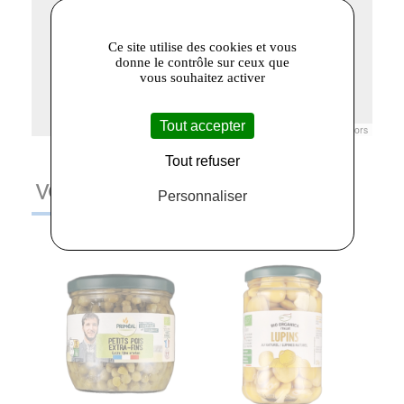
Ce site utilise des cookies et vous
donne le contrôle sur ceux que
vous souhaitez activer
Tout accepter
Leaflet
|
© Openstreetmap France | ©
OpenStreetMap
contributors
Tout refuser
VOUS AIMEREZ AUSSI
Personnaliser