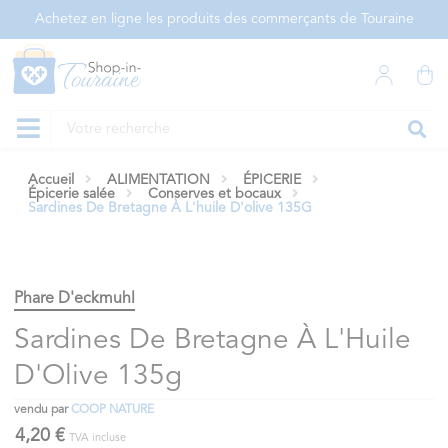
Panneau de gestion des cookies
Achetez en ligne les produits des commerçants de Touraine
Accueil
ALIMENTATION
ÉPICERIE
Épicerie salée
Conserves et bocaux
Sardines De Bretagne À L'huile D'olive 135G
Phare D'eckmuhl
Sardines De Bretagne À L'Huile
D'Olive 135g
vendu par
COOP NATURE
4,20 €
TVA incluse