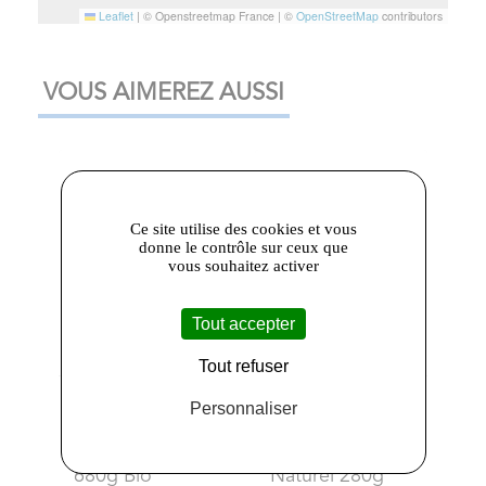
Leaflet
|
© Openstreetmap France | ©
OpenStreetMap
contributors
VOUS AIMEREZ AUSSI
Ce site utilise des cookies et vous
donne le contrôle sur ceux que
vous souhaitez activer
Tout accepter
Tout refuser
3,73 €
2,97 €
Personnaliser
Priméal
- Petits
Bio Organica
pois Extra-Fins
Italia
- Lupin
680g Bio
Naturel 280g