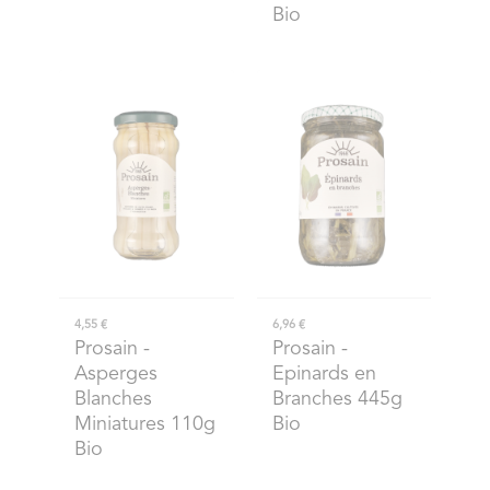
Bio
4,55 €
6,96 €
Prosain
-
Prosain
-
Asperges
Epinards en
Blanches
Branches 445g
Miniatures 110g
Bio
Bio