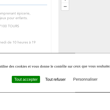
−
omprenant épicerie,
 jeux pour enfants.
 37100 TOURS
medi de 10 heures à 19
réseaux sociaux
Facebook
et
utilise des cookies et vous donne le contrôle sur ceux que vous souhaite
Tout accepter
Tout refuser
Personnaliser
Leafle