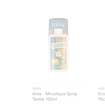
12,57 €
13,91
Aries
- Moustique Spray
Ec
Textile 100ml
Pêc