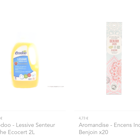
 €
4,73 €
odoo
- Lessive Senteur
Aromandise
- Encens In
he Ecocert 2L
Benjoin x20