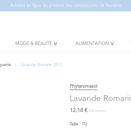
Achetez en ligne les produits des commerçants de Touraine
MODE & BEAUTÉ
ALIMENTATION
guerie
Lavande Romarin 25Cl
Phytaromasol
Lavande Romari
12,18 €
TVA incluse
Taille : TU