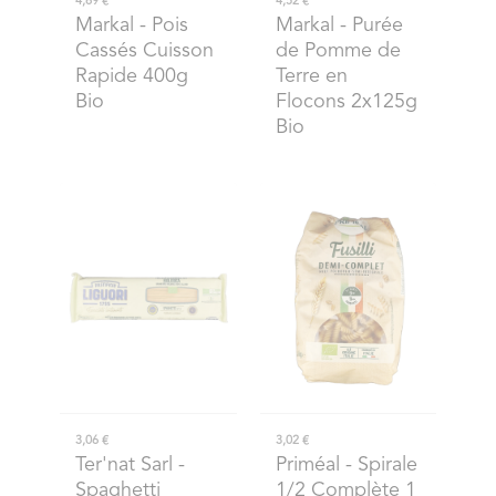
4,69 €
4,52 €
Markal
- Pois
Markal
- Purée
Cassés Cuisson
de Pomme de
Rapide 400g
Terre en
Bio
Flocons 2x125g
Bio
3,06 €
3,02 €
Ter'nat Sarl
-
Priméal
- Spirale
Spaghetti
1/2 Complète 1