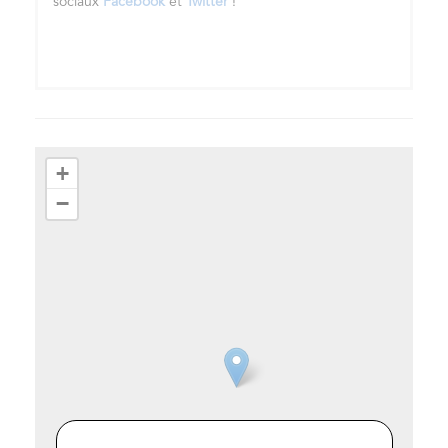
sociaux
Facebook
et
Twitter
!
+
−