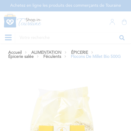
Panneau de gestion des cookies
Achetez en ligne les produits des commerçants de Touraine
Accueil
ALIMENTATION
ÉPICERIE
Épicerie salée
Féculents
Flocons De Millet Bio 500G