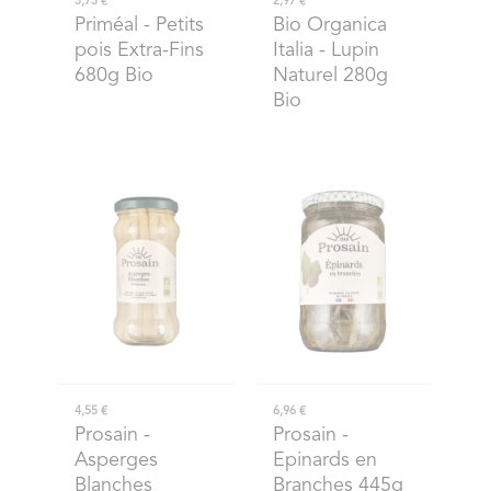
3,73 €
2,97 €
Priméal
- Petits
Bio Organica
pois Extra-Fins
Italia
- Lupin
680g Bio
Naturel 280g
Bio
4,55 €
6,96 €
Prosain
-
Prosain
-
Asperges
Epinards en
Blanches
Branches 445g