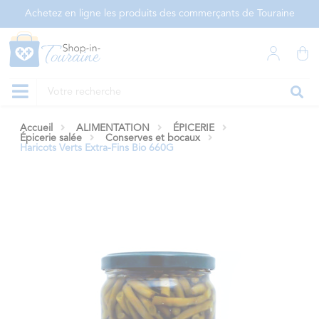
Panneau de gestion des cookies
Achetez en ligne les produits des commerçants de Touraine
Accueil
ALIMENTATION
ÉPICERIE
Épicerie salée
Conserves et bocaux
Haricots Verts Extra-Fins Bio 660G