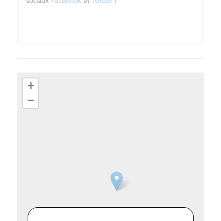
sociaux
Facebook
et
Twitter
!
+
−