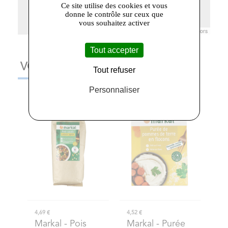
Ce site utilise des cookies et vous
donne le contrôle sur ceux que
vous souhaitez activer
Leaflet
|
© Openstreetmap France | ©
OpenStreetMap
contributors
Tout accepter
VOUS AIMEREZ AUSSI
Tout refuser
Personnaliser
4,69 €
4,52 €
Markal
- Pois
Markal
- Purée