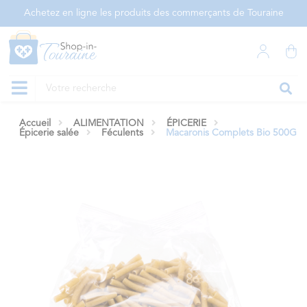
Panneau de gestion des cookies
Achetez en ligne les produits des commerçants de Touraine
Accueil
ALIMENTATION
ÉPICERIE
Épicerie salée
Féculents
Macaronis Complets Bio 500G