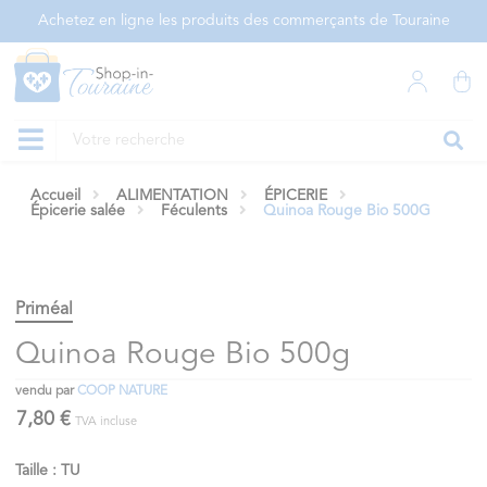
Panneau de gestion des cookies
Achetez en ligne les produits des commerçants de Touraine
Accueil
ALIMENTATION
ÉPICERIE
Épicerie salée
Féculents
Quinoa Rouge Bio 500G
Priméal
Quinoa Rouge Bio 500g
vendu par
COOP NATURE
7,80 €
TVA incluse
Taille : TU