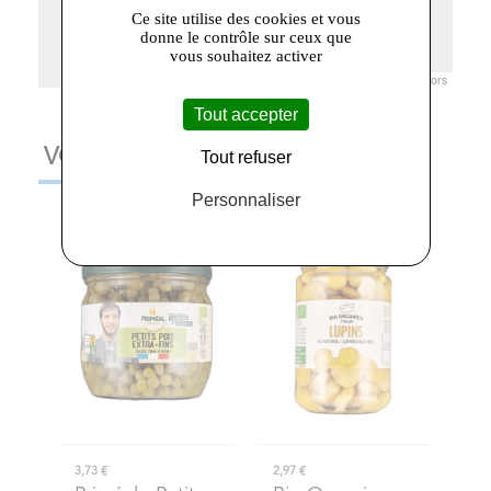
Ce site utilise des cookies et vous
donne le contrôle sur ceux que
vous souhaitez activer
Leaflet
|
© Openstreetmap France | ©
OpenStreetMap
contributors
Tout accepter
VOUS AIMEREZ AUSSI
Tout refuser
Personnaliser
3,73 €
2,97 €