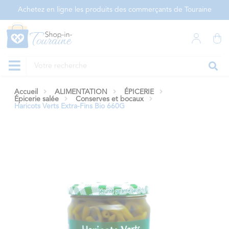
Panneau de gestion des cookies
Achetez en ligne les produits des commerçants de Touraine
Accueil
ALIMENTATION
ÉPICERIE
Épicerie salée
Conserves et bocaux
Haricots Verts Extra-Fins Bio 660G