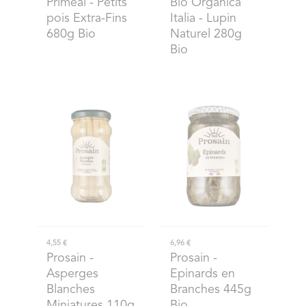
Priméal
- Petits
Bio Organica
pois Extra-Fins
Italia
- Lupin
680g Bio
Naturel 280g
Bio
4,55 €
6,96 €
Prosain
-
Prosain
-
Asperges
Epinards en
Blanches
Branches 445g
Miniatures 110g
Bio