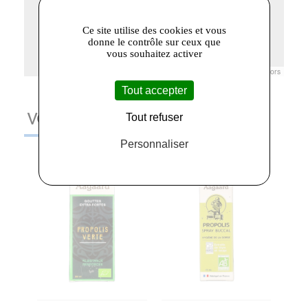
Ce site utilise des cookies et vous
donne le contrôle sur ceux que
vous souhaitez activer
Leaflet
|
© Openstreetmap France | ©
OpenStreetMap
contributors
Tout accepter
Tout refuser
VOUS AIMEREZ AUSSI
Personnaliser