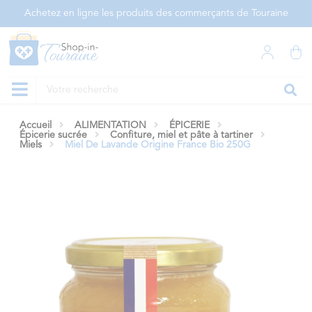
Panneau de gestion des cookies
Achetez en ligne les produits des commerçants de Touraine
Accueil
ALIMENTATION
ÉPICERIE
Épicerie sucrée
Confiture, miel et pâte à tartiner
Miels
Miel De Lavande Origine France Bio 250G