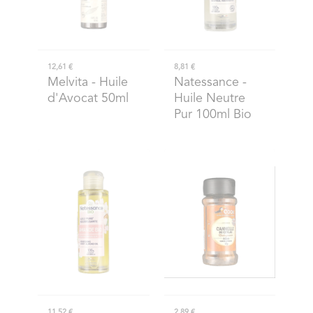
12,61 €
8,81 €
Melvita
- Huile
Natessance
-
d'Avocat 50ml
Huile Neutre
Pur 100ml Bio
11,52 €
2,89 €