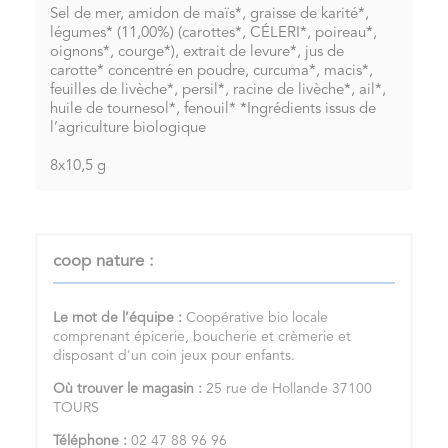
Sel de mer, amidon de maïs*, graisse de karité*,
légumes* (11,00%) (carottes*, CÉLERI*, poireau*,
oignons*, courge*), extrait de levure*, jus de
carotte* concentré en poudre, curcuma*, macis*,
feuilles de livèche*, persil*, racine de livèche*, ail*,
huile de tournesol*, fenouil* *Ingrédients issus de
l’agriculture biologique
8x10,5 g
coop nature :
Le mot de l’équipe :
Coopérative bio locale
comprenant épicerie, boucherie et crèmerie et
disposant d'un coin jeux pour enfants.
Où trouver le magasin :
25 rue de Hollande 37100
TOURS
Téléphone :
02 47 88 96 96