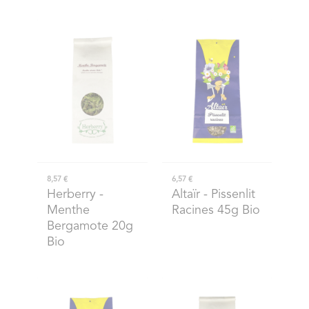
8,57 €
6,57 €
Herberry
-
Altaïr
- Pissenlit
Menthe
Racines 45g Bio
Bergamote 20g
Bio