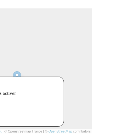
z activer
t
|
© Openstreetmap France | ©
OpenStreetMap
contributors