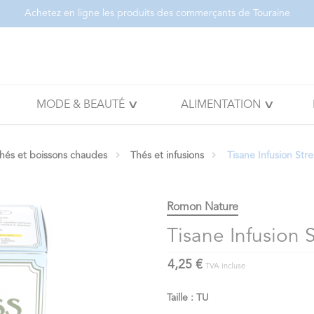
Achetez en ligne les produits des commerçants de Touraine
MODE & BEAUTÉ
ALIMENTATION
thés et boissons chaudes
Thés et infusions
Tisane Infusion Str
Romon Nature
Tisane Infusion 
4,25 €
TVA incluse
Taille : TU