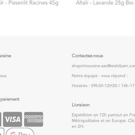
ïr
- Pissenlit Racines 45g
Altaïr
- Lavande 25g Bio
uraine
Contactez-nous
shopintouraine.sav@wishibam.c
nous
Notre équipe : vous répond :
Horaires : 09h30-12H30 / 14h-1
 paiement
Livraison
Expédition en 72h partout en Fr
Métropolitaine et en Europe. Clic
en 2H.