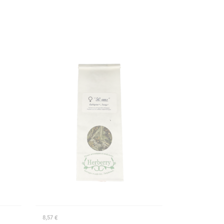
8,57 €