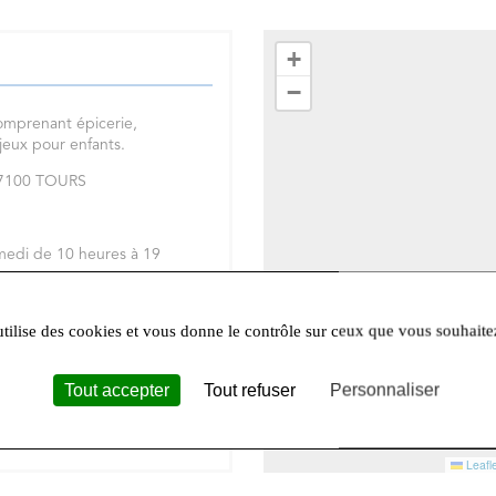
+
−
omprenant épicerie,
 jeux pour enfants.
 37100 TOURS
medi de 10 heures à 19
réseaux sociaux
Facebook
et
utilise des cookies et vous donne le contrôle sur ceux que vous souhaite
Tout accepter
Tout refuser
Personnaliser
Leafle