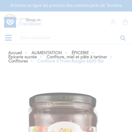
Panneau de gestion des cookies
Achetez en ligne les produits des commerçants de Touraine
Accueil
ALIMENTATION
ÉPICERIE
Épicerie sucrée
Confiture, miel et pâte à tartiner
Confitures
Confiture 4 Fruits Rouges 660G Bio