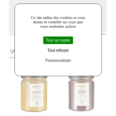
Ce site utilise des cookies et vous
donne le contrôle sur ceux que
vous souhaitez activer
Leaflet
|
© Openstreetmap France | ©
OpenStreetMap
contributors
Tout accepter
Tout refuser
VOUS AIMEREZ AUSSI
Personnaliser