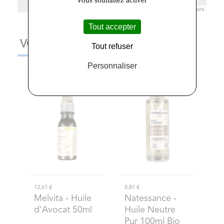
vous souhaitez activer
Leaflet
|
© Openstreetmap France | ©
OpenStreetMap
contributors
Tout accepter
VOUS AIMEREZ AUSSI
Tout refuser
Personnaliser
12,61 €
8,81 €
Melvita
- Huile
Natessance
-
d'Avocat 50ml
Huile Neutre
Pur 100ml Bio