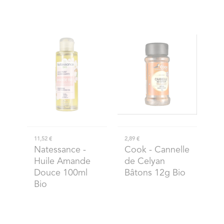
11,52 €
2,89 €
Natessance
-
Cook
- Cannelle
Huile Amande
de Celyan
Douce 100ml
Bâtons 12g Bio
Bio