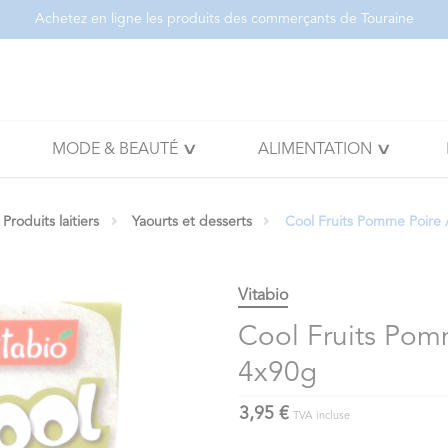
Achetez en ligne les produits des commerçants de Touraine
MODE & BEAUTÉ
ALIMENTATION
Produits laitiers
Yaourts et desserts
Cool Fruits Pomme Poire
Vitabio
Cool Fruits Pom
4x90g
3,95 €
TVA incluse