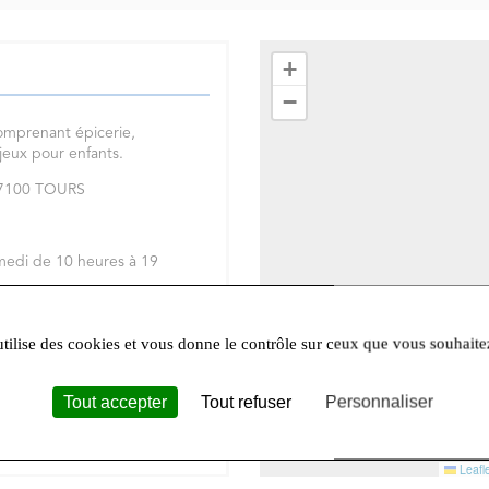
+
−
omprenant épicerie,
 jeux pour enfants.
 37100 TOURS
medi de 10 heures à 19
réseaux sociaux
Facebook
et
utilise des cookies et vous donne le contrôle sur ceux que vous souhaite
Tout accepter
Tout refuser
Personnaliser
Leafle