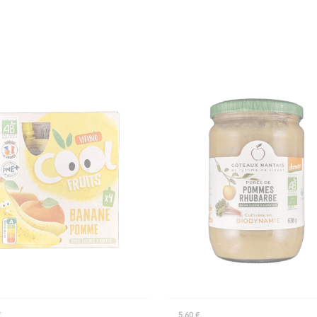
€
5,60 €