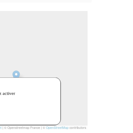
z activer
t
|
© Openstreetmap France | ©
OpenStreetMap
contributors