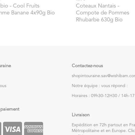
abio
- Cool Fruits
Coteaux Nantais
-
me Banane 4x90g Bio
Compote de Pommes
Rhubarbe 630g Bio
uraine
Contactez-nous
shopintouraine.sav@wishibam.c
nous
Notre équipe : vous répond :
Horaires : 09h30-12H30 / 14h-1
 paiement
Livraison
Expédition en 72h partout en Fr
Métropolitaine et en Europe. Clic