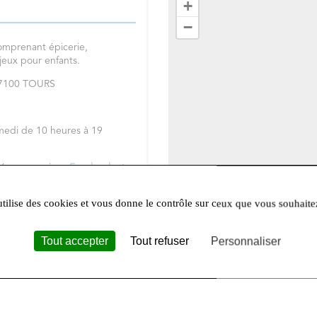
+
−
omprenant épicerie,
 jeux pour enfants.
 37100 TOURS
medi de 10 heures à 19
réseaux sociaux
Facebook
et
utilise des cookies et vous donne le contrôle sur ceux que vous souhaite
Tout accepter
Tout refuser
Personnaliser
Leafle