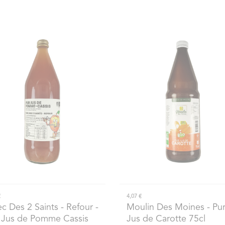
€
4,07 €
c Des 2 Saints - Refour
-
Moulin Des Moines
- Pu
 Jus de Pomme Cassis
Jus de Carotte 75cl