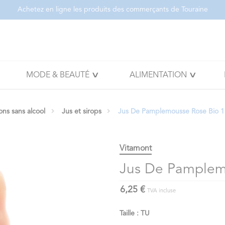
Achetez en ligne les produits des commerçants de Touraine
MODE & BEAUTÉ
ALIMENTATION
ons sans alcool
Jus et sirops
Jus De Pamplemousse Rose Bio 1
Vitamont
Jus De Pamplem
6,25 €
TVA incluse
Taille : TU