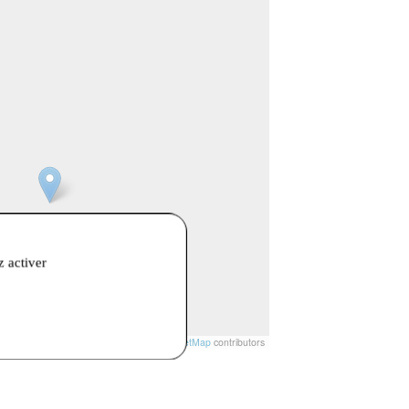
z activer
t
|
© Openstreetmap France | ©
OpenStreetMap
contributors