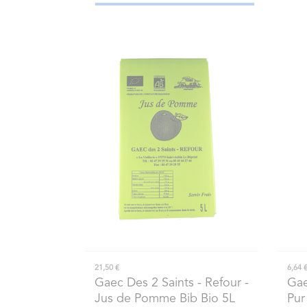
21,50 €
6,64 
Gaec Des 2 Saints - Refour
-
Gae
Jus de Pomme Bib Bio 5L
Pur