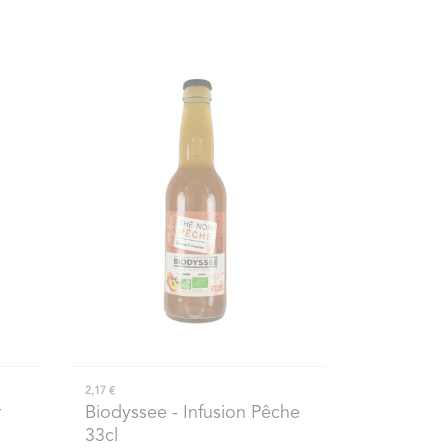
2,17 €
r
Biodyssee
- Infusion Pêche
33cl