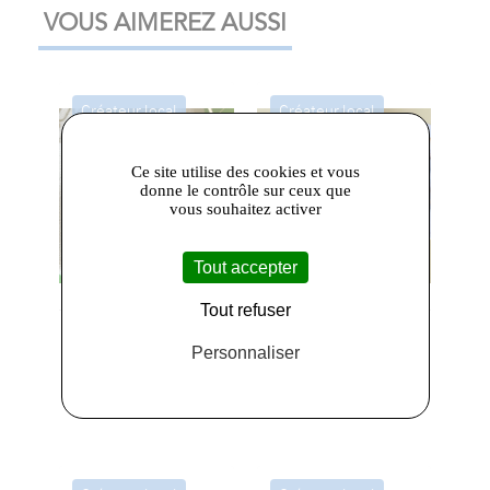
VOUS AIMEREZ AUSSI
Créateur local
Créateur local
Ce site utilise des cookies et vous
donne le contrôle sur ceux que
vous souhaitez activer
Tout accepter
Tout refuser
70,00 €
35,00 €
Personnaliser
Deux Becasses
-
Deux Becasses
-
Collier Arbre de
Collier
Vie
Emmanuel