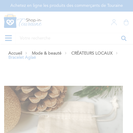
Panneau de gestion des cookies
Achetez en ligne les produits des commerçants de Touraine
Accueil
Mode & beauté
CRÉATEURS LOCAUX
Bracelet Aglaé