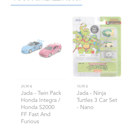
24,90 €
10,90 €
Jada
- Twin Pack
Jada
- Ninja
Honda Integra /
Turtles 3 Car Set
Honda S2000
- Nano
FF Fast And
Furious