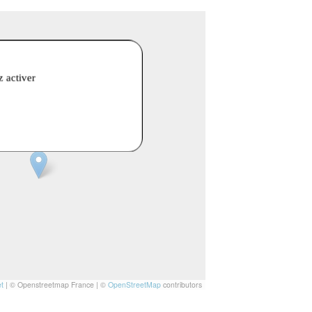
z activer
t
|
© Openstreetmap France | ©
OpenStreetMap
contributors