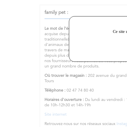
family pet :
Le mot de l’équipe :
Family pet s'appuie sur u
Ce site 
acquise depuis 1978 (création de la 1ère bou
traditionnelle). Le site qui vient d'être crée 
d'animaux de compagnie de retrouver le matér
travers de marques plus ou moins connues l
depuis plus de 40 ans. Le partenariat que no
nos fournisseurs nous permet de vous proposer 
un grand nombre de produits.
Où trouver le magasin :
202 avenue du grand
Tours
Téléphone :
02 47 74 80 40
Horaires d'ouverture :
Du lundi au vendredi 
de 10h-12h30 et 14h-19h
Site internet
Retrouvez-nous sur nos réseaux sociaux
Insta