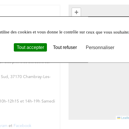
+
−
ne expertise de l'animalerie
utilise des cookies et vous donne le contrôle sur ceux que vous souhaite
tique d'animalerie
va permettre aux passionnés
iel le plus performant au
Tout accepter
Tout refuser
Personnaliser
onguement sélectionnées
us avons développé avec tous
des prix très attractifs sur
 Sud, 37170 Chambray-Les-
: 10h-12h15 et 14h-19h Samedi
Leafle
gram
et
Facebook