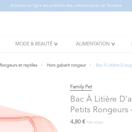
Achetez en ligne les produits des commerçants de Touraine
MODE & BEAUTÉ
ALIMENTATION
Rongeurs et reptiles
Hors gabarit rongeur
Bac À Litière D'an
Family Pet
Bac À Litière D'
Petits Rongeurs
4,80 €
TVA incluse