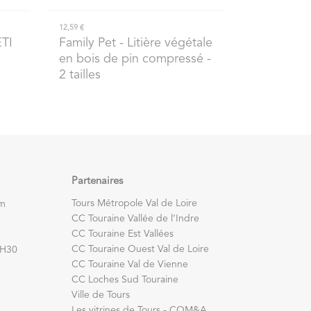
12,59 €
TI
Family Pet
- Litière végétale
en bois de pin compressé -
2 tailles
Partenaires
Tours Métropole Val de Loire
om
CC Touraine Vallée de l’Indre
CC Touraine Est Vallées
CC Touraine Ouest Val de Loire
7H30
CC Touraine Val de Vienne
CC Loches Sud Touraine
Ville de Tours
Les vitrines de Tours - COM&A