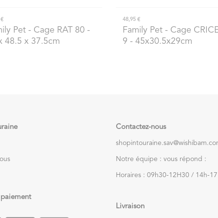
 €
48,95 €
ily Pet
- Cage RAT 80 -
Family Pet
- Cage CRICE
x 48.5 x 37.5cm
9 - 45x30.5x29cm
uraine
Contactez-nous
shopintouraine.sav@wishibam.c
nous
Notre équipe : vous répond :
Horaires : 09h30-12H30 / 14h-1
 paiement
Livraison