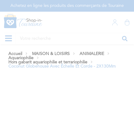
Panneau de gestion des cookies
Achetez en ligne les produits des commerçants de Touraine
Accueil
MAISON & LOISIRS
ANIMALERIE
Aquariophilie
Hors gabarit aquariophilie et terrariophilie
Coconut Globehouse Avec Échelle Et Corde - 2X130Mm