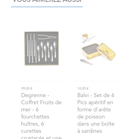
VOUS AIMEREZ AUSSI
99,00 €
14,90 €
Degrenne
-
Balvi
- Set de 6
Coffret Fruits de
Pics apéritif en
mer - 6
forme d'arête
fourchettes
de poisson
huîtres, 6
dans une boîte
curettes
à sardines
crustacés et une