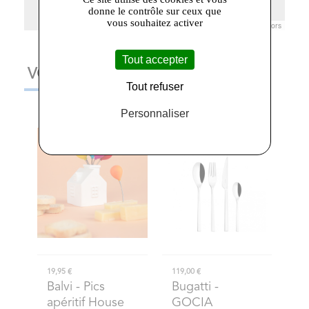
donne le contrôle sur ceux que
vous souhaitez activer
Leaflet
|
© Openstreetmap France | ©
OpenStreetMap
contributors
Tout accepter
VOUS AIMEREZ AUSSI
Tout refuser
Personnaliser
19,95 €
119,00 €
Balvi
- Pics
Bugatti
-
apéritif House
GOCIA