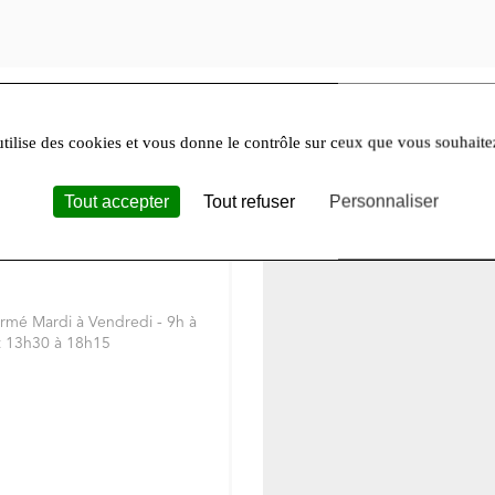
+
utilise des cookies et vous donne le contrôle sur ceux que vous souhaite
−
nnaies, timbres et miniatures
Tout accepter
Tout refuser
Personnaliser
mette 37300 Joué-lès-Tours
rmé Mardi à Vendredi - 9h à
et 13h30 à 18h15