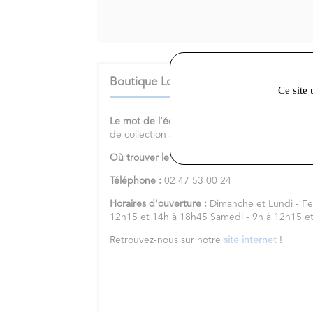
Boutique Loisir et Collection :
Ce site 
Le mot de l’équipe :
Vendeur de pièces de mo
de collection à Joué-lès-Tours
Où trouver le magasin :
2 Bis Rue de la Chau
Téléphone :
02 47 53 00 24
Horaires d'ouverture :
Dimanche et Lundi - Fe
12h15 et 14h à 18h45 Samedi - 9h à 12h15 
Retrouvez-nous sur notre
site internet
!