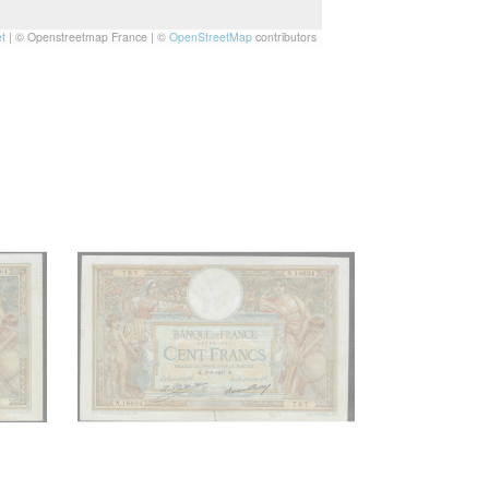
t
|
© Openstreetmap France | ©
OpenStreetMap
contributors