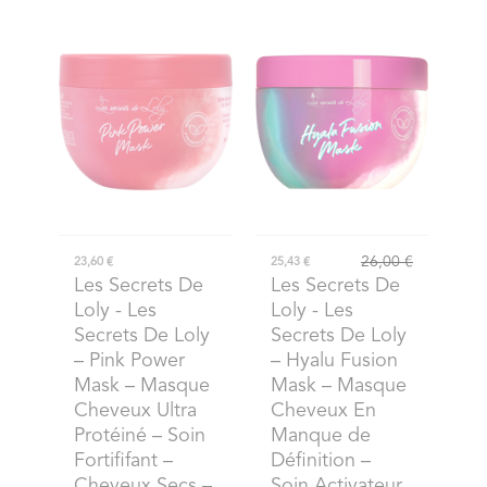
26,00 €
23,60 €
25,43 €
Les Secrets De
Les Secrets De
Loly
- Les
Loly
- Les
Secrets De Loly
Secrets De Loly
– Pink Power
– Hyalu Fusion
Mask – Masque
Mask – Masque
Cheveux Ultra
Cheveux En
Protéiné – Soin
Manque de
Fortififant –
Définition –
Cheveux Secs –
Soin Activateur