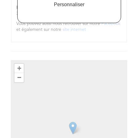
Personnaliser
Horaires d’ouverture :
Lundi 13h0 - 18h00 Sam., 10 h
30- 19h Dimanche, 11 h - 18 h
Vous pouvez aussi nous retrouver sur notre
Facebook
et également sur notre
site internet
+
−