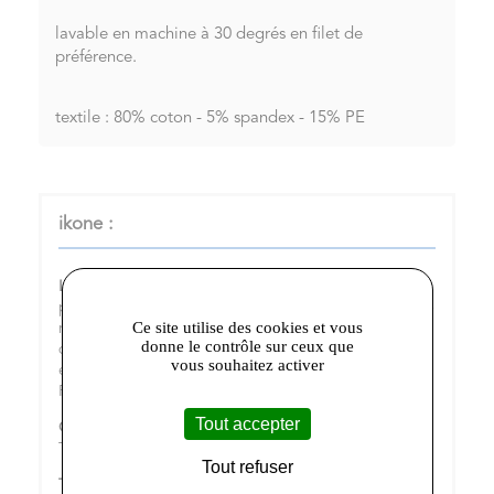
lavable en machine à 30 degrés en filet de
préférence.
textile : 80% coton - 5% spandex - 15% PE
ikone :
Le mot de l’équipe :
Ikone ou les dénicheuses de
pépites Store qui allie Mode et Eco-Friendly pour une
Ce site utilise des cookies et vous
mode qui doit s'adapter à son temps, une sélection
donne le contrôle sur ceux que
de produits tendance encadrée par des piliers
vous souhaitez activer
éthiques et responsables. le + une sélection Made in
France & italienne à 98%
Tout accepter
Où trouver le magasin :
89, rue de la scellerie 37000
Tours
Tout refuser
Téléphone :
02.47.20.15.01