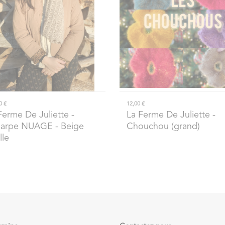
0 €
12,00 €
Ferme De Juliette
-
La Ferme De Juliette
-
arpe NUAGE - Beige
Chouchou (grand)
lle