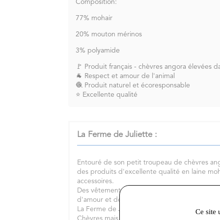
Composition:
77% mohair
20% mouton mérinos
3% polyamide
🚩 Produit français - chèvres angora élevées d
🐐 Respect et amour de l'animal
🧶 Produit naturel et écoresponsable
⭐ Excellente qualité
La Ferme de Juliette :
Entouré de son petit troupeau de chèvres ang
des produits d'excellente qualité en laine mo
accessoires.
Des vêtements éthiques et responsables, le 
d'amour et de respect de l'animal.
La Ferme de Juliette est située au Sud de la 
Ce site 
Chèvres mais aussi lapins, cochons, paons son