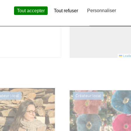
 la ferme.
Tout accepter
Tout refuser
Personnaliser
Leafle
ateur local
Créateur local