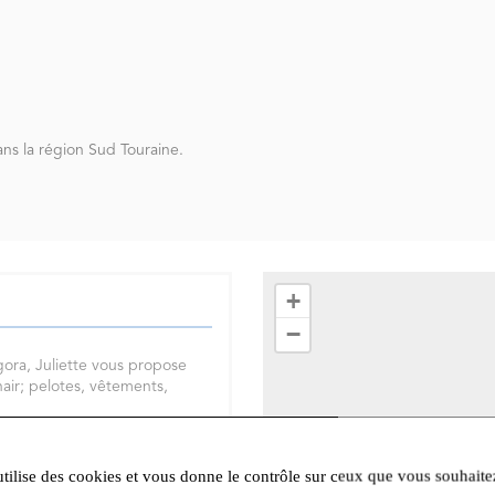
ans la région Sud Touraine.
+
−
ora, Juliette vous propose
hair; pelotes, vêtements,
tout produit avec beaucoup
Touraine au Grand Pressigny.
utilise des cookies et vous donne le contrôle sur ceux que vous souhaite
t présents et seront heureux