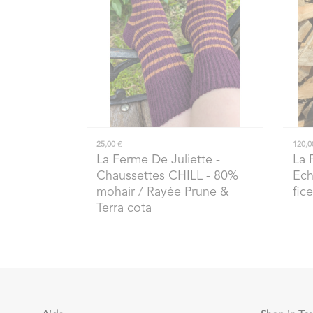
25,00 €
120,0
La Ferme De Juliette
-
La 
Chaussettes CHILL - 80%
Ech
mohair / Rayée Prune &
fice
Terra cota