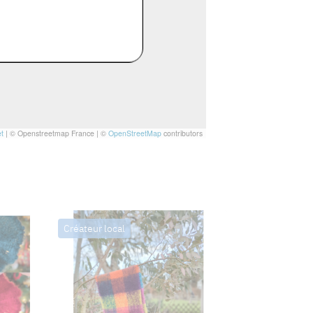
t
|
© Openstreetmap France | ©
OpenStreetMap
contributors
Créateur local