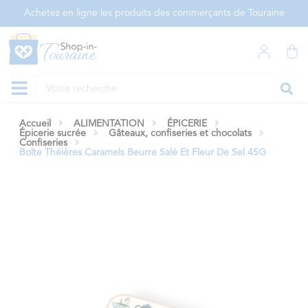
Panneau de gestion des cookies
Achetez en ligne les produits des commerçants de Touraine
Accueil
ALIMENTATION
ÉPICERIE
Épicerie sucrée
Gâteaux, confiseries et chocolats
Confiseries
Boîte Théières Caramels Beurre Salé Et Fleur De Sel 45G