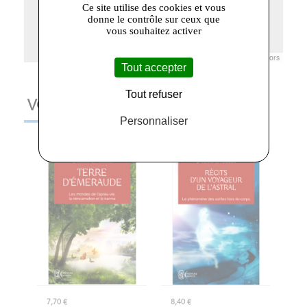
Ce site utilise des cookies et vous
donne le contrôle sur ceux que
vous souhaitez activer
Leaflet
|
© Openstreetmap France | ©
OpenStreetMap
contributors
Tout accepter
Tout refuser
VOUS AIMEREZ AUSSI
Personnaliser
7,70 €
8,40 €