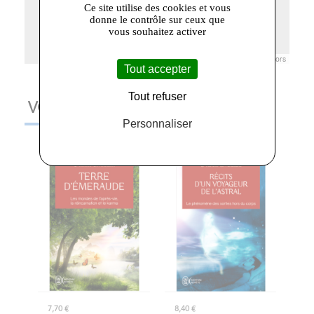
Ce site utilise des cookies et vous
donne le contrôle sur ceux que
vous souhaitez activer
Leaflet
|
© Openstreetmap France | ©
OpenStreetMap
contributors
Tout accepter
Tout refuser
VOUS AIMEREZ AUSSI
Personnaliser
7,70 €
8,40 €