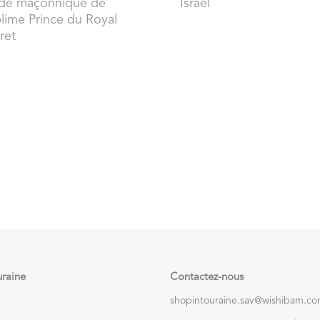
de maçonnique de
Israël
lime Prince du Royal
ret
uraine
Contactez-nous
shopintouraine.sav@wishibam.c