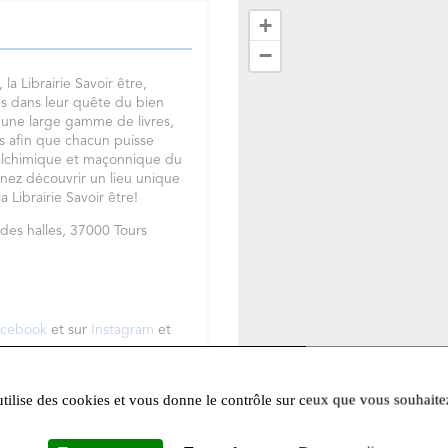
+
−
la Librairie Savoir être,
ns dans leur quête du bien
 une large gamme de livres,
s afin que chacun puisse
us alchimique et maçonnique du
nez découvrir un lieu unique
a Librairie Savoir être!
e des halles, 37000 Tours
acebook
et sur
Instagram
et
Leafle
utilise des cookies et vous donne le contrôle sur ceux que vous souhaite