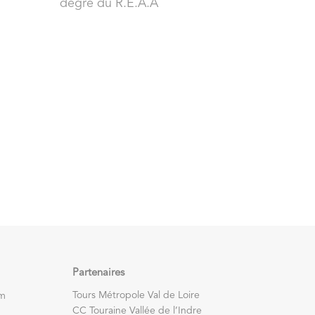
degré du R.E.A.A
Partenaires
Tours Métropole Val de Loire
om
CC Touraine Vallée de l’Indre