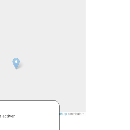
t
|
© Openstreetmap France | ©
OpenStreetMap
contributors
z activer