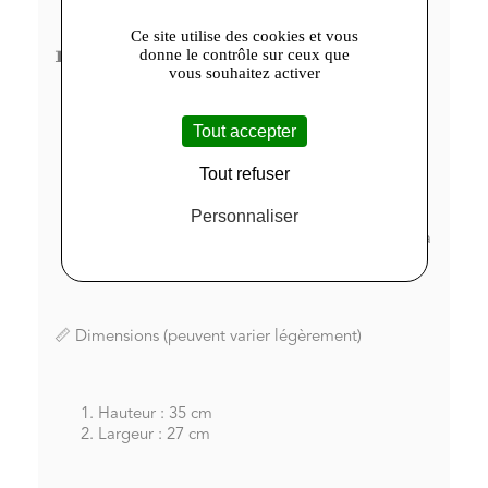
Ce site utilise des cookies et vous
donne le contrôle sur ceux que
🧵 Détails du produit
vous souhaitez activer
Tout accepter
Fermeture par un ruban à nouer
Housse molletonnée pour une protection
Tout refuser
optimale
Convient pour livres, liseuses, tablettes ou
Personnaliser
objets plats
Chaque pièce est unique et confectionnée à la
main
📏 Dimensions (peuvent varier légèrement)
Hauteur : 35 cm
Largeur : 27 cm