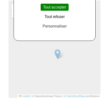
+
Tout accepter
−
Tout refuser
Personnaliser
Leaflet
|
© Openstreetmap France | ©
OpenStreetMap
contributors