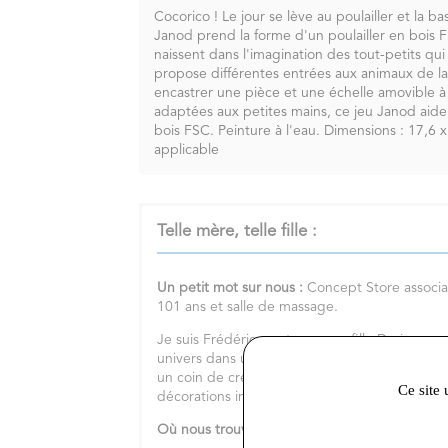
Cocorico ! Le jour se lève au poulailler et la b
Janod prend la forme d'un poulailler en bois 
naissent dans l'imagination des tout-petits qu
propose différentes entrées aux animaux de la 
encastrer une pièce et une échelle amovible à
adaptées aux petites mains, ce jeu Janod aide 
bois FSC. Peinture à l'eau. Dimensions : 17,
applicable
Telle mère, telle fille :
Un petit mot sur nous :
Concept Store associa
101 ans et salle de massage.
Je suis Frédérique et avec ma fille Doriane n
univers dans une boutique atypique en pierre d
un coin de créateurs, un espace bien-être et 
Ce site 
décorations intérieures.
Où nous trouver :
8 place de l'hôtel de ville 