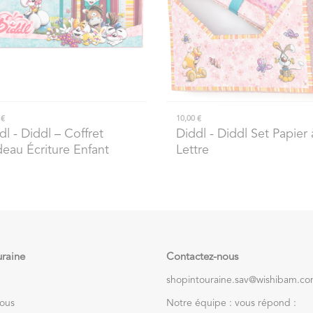
 €
10,00 €
dl
- Diddl – Coffret
Diddl
- Diddl Set Papier 
eau Écriture Enfant
Lettre
uraine
Contactez-nous
shopintouraine.sav@wishibam.c
nous
Notre équipe : vous répond :