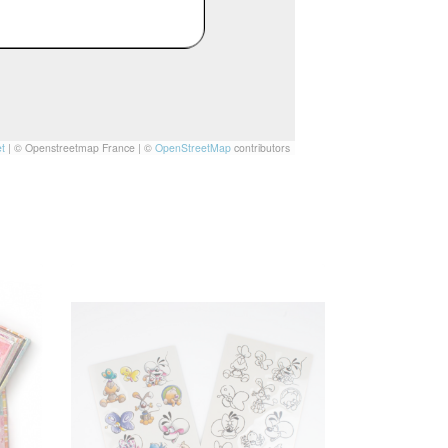
t
|
© Openstreetmap France | ©
OpenStreetMap
contributors