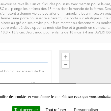
asse-cour se réveille ! Un œuf ici, des poussins avec maman poule là-bas, 
FSC qui plonge les enfants dès 18 mois dans le monde de la ferme. Des 
i s'amusent à donner vie au poulailler en manipulant les animaux en bois
ferme : une porte coulissante à l'avant, une porte sur élastique sur le 
 placer au gré de ses envies pour faire monter ou descendre les poules
votre enfant à développer sa motricité fine et à grandir en s'amusant. C
6 x 18,8 x 13,5 cm. Jeu Janod pour enfants de 18 mois à 4 ans. AVER
+
−
nt boutique-cadeaux de 0 à
ous vous proposons différents
e taille: un univers enfant ,
le tout au cœur de
utilise des cookies et vous donne le contrôle sur ceux que vous souhaite
37600 Loches
Tout accepter
Tout refuser
Personnaliser