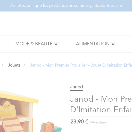
Achetez en ligne les produits des commerçants de Touraine
MODE & BEAUTÉ
ALIMENTATION
Jouets
Janod - Mon Premier Poulailler - Jouet D'imitation Enfa
Janod
Janod - Mon Prem
D'Imitation Enfan
23,90 €
TVA incluse