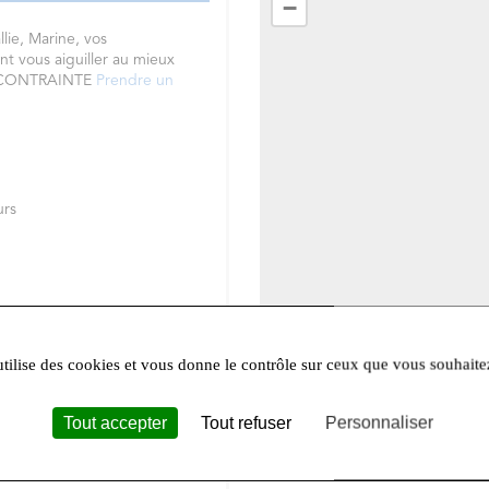
−
lie,
Marine, vos
nt vous aiguiller au mieux
S CONTRAINTE
Prendre un
urs
utilise des cookies et vous donne le contrôle sur ceux que vous souhaite
Leafle
Tout accepter
Tout refuser
Personnaliser