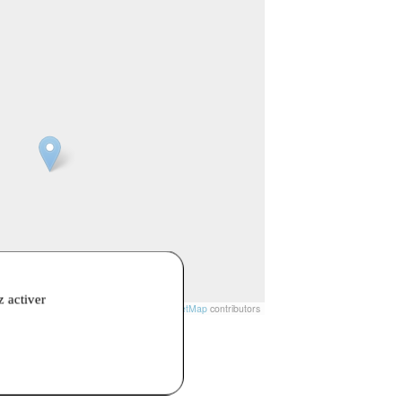
z activer
t
|
© Openstreetmap France | ©
OpenStreetMap
contributors