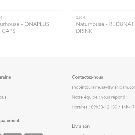
 €
2,60 €
urhouse
- ONAPLUS
Naturhouse
- REDUNAT
0 CAPS
DRINK
uraine
Contactez-nous
shopintouraine.sav@wishibam.c
nous
Notre équipe : vous répond :
Horaires : 09h30-12H30 / 14h-1
 paiement
Livraison