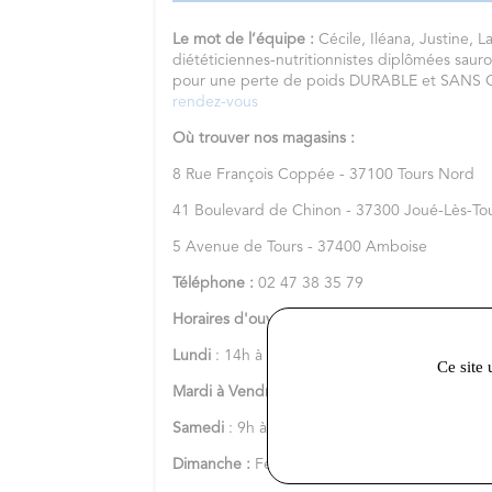
Le mot de l’équipe :
Cécile, Iléana, Justine, Lal
diététiciennes-nutritionnistes diplômées sauro
pour une perte de poids DURABLE et SAN
rendez-vous
Où trouver nos magasins :
8 Rue François Coppée - 37100 Tours Nord
41 Boulevard de Chinon - 37300 Joué-Lès-To
5 Avenue de Tours - 37400 Amboise
Téléphone :
02 47 38 35 79
Horaires d'ouverture :
Lundi
: 14h à 18h
Ce site 
Mardi à Vendredi
: 9h à 18h
Samedi
: 9h à 13h
Dimanche :
Fermé