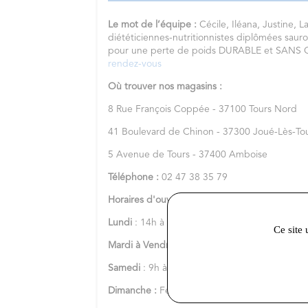
Le mot de l’équipe :
Cécile, Iléana, Justine, Lal
diététiciennes-nutritionnistes diplômées sauro
pour une perte de poids DURABLE et SAN
rendez-vous
Où trouver nos magasins :
8 Rue François Coppée - 37100 Tours Nord
41 Boulevard de Chinon - 37300 Joué-Lès-To
5 Avenue de Tours - 37400 Amboise
Téléphone :
02 47 38 35 79
Horaires d'ouverture :
Lundi
: 14h à 18h
Ce site 
Mardi à Vendredi
: 9h à 18h
Samedi
: 9h à 13h
Dimanche :
Fermé