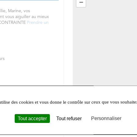
−
lie,
Marine, vos
nt vous aiguiller au mieux
S CONTRAINTE
Prendre un
urs
utilise des cookies et vous donne le contrôle sur ceux que vous souhaite
Leafle
Tout accepter
Tout refuser
Personnaliser