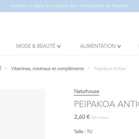
Achetez en ligne les produits des commerçants de Touraine
MODE & BEAUTÉ
ALIMENTATION
É
Vitamines, minéraux et compléments
Peipakoa Antiox
Naturhouse
PEIPAKOA ANT
2,60 €
TVA incluse
Taille : TU