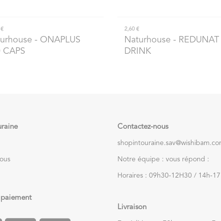
 €
2,60 €
urhouse
- ONAPLUS
Naturhouse
- REDUNAT
0 CAPS
DRINK
uraine
Contactez-nous
shopintouraine.sav@wishibam.c
nous
Notre équipe : vous répond :
Horaires : 09h30-12H30 / 14h-1
 paiement
Livraison