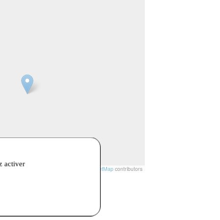
z activer
t
|
© Openstreetmap France | ©
OpenStreetMap
contributors