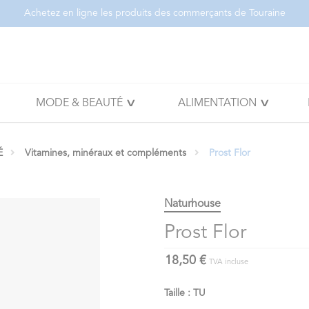
Achetez en ligne les produits des commerçants de Touraine
MODE & BEAUTÉ
ALIMENTATION
É
Vitamines, minéraux et compléments
Prost Flor
Naturhouse
Prost Flor
18,50 €
TVA incluse
Taille : TU