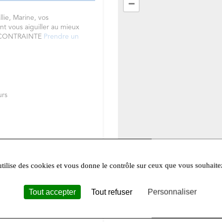
−
lie,
Marine, vos
nt vous aiguiller au mieux
S CONTRAINTE
Prendre un
urs
utilise des cookies et vous donne le contrôle sur ceux que vous souhaite
Leafle
Tout accepter
Tout refuser
Personnaliser