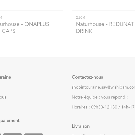
 €
2,60 €
urhouse
- ONAPLUS
Naturhouse
- REDUNAT
0 CAPS
DRINK
uraine
Contactez-nous
shopintouraine.sav@wishibam.c
nous
Notre équipe : vous répond :
Horaires : 09h30-12H30 / 14h-1
 paiement
Livraison