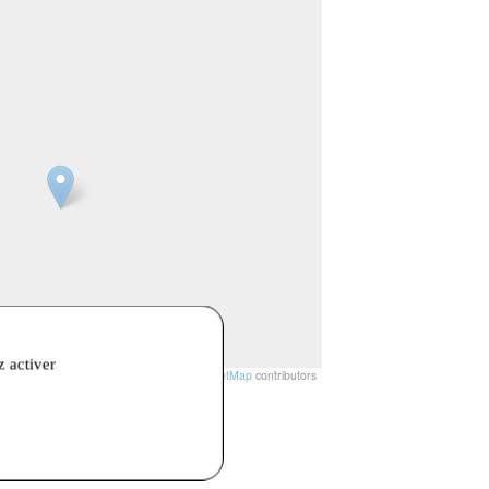
z activer
t
|
© Openstreetmap France | ©
OpenStreetMap
contributors