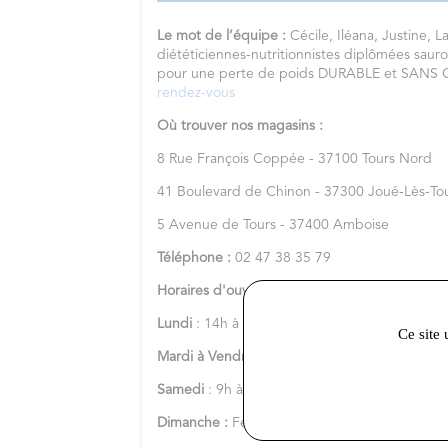
Le mot de l’équipe :
Cécile, Iléana, Justine, Lal
diététiciennes-nutritionnistes diplômées sauro
pour une perte de poids DURABLE et SAN
rendez-vous
Où trouver nos magasins :
8 Rue François Coppée - 37100 Tours Nord
41 Boulevard de Chinon - 37300 Joué-Lès-To
5 Avenue de Tours - 37400 Amboise
Téléphone :
02 47 38 35 79
Horaires d'ouverture :
Lundi
: 14h à 18h
Ce site 
Mardi à Vendredi
: 9h à 18h
Samedi
: 9h à 13h
Dimanche :
Fermé